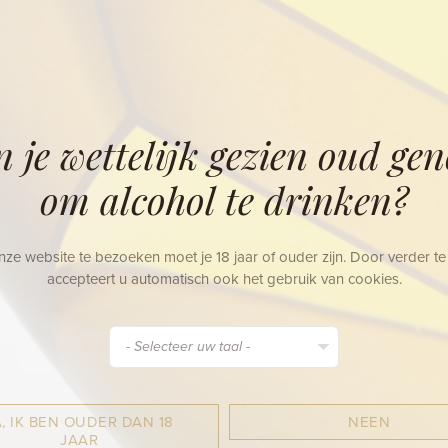
 je wettelijk gezien oud ge
om alcohol te drinken?
ze website te bezoeken moet je 18 jaar of ouder zijn. Door verder te
DESSERT
accepteert u automatisch ook het gebruik van cookies.
HOEVE-IJS, WARME KERSEN
EN SABAYON MET KRIEK MAX
- Selecteer uw taal -
Bereid met:
Kriek Max
A, IK BEN OUDER DAN 18
NEEN
JAAR