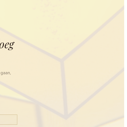
noeg
 gaan,