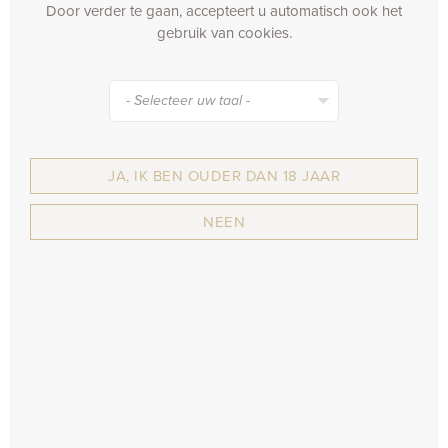
Door verder te gaan, accepteert u automatisch ook het
gebruik van cookies.
- Selecteer uw taal -
JA, IK BEN OUDER DAN 18 JAAR
NEEN
HOOFDGERECHT
PASTA MET ASPERGES, PANCETTA EN
ROOM
Serveren met:
OMER. Traditional Blond