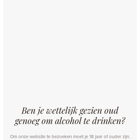
HOOFDGERECHT
GEVULDE PORTOBELLO’S MET SPINAZIE
Ben je wettelijk gezien oud
genoeg om alcohol te drinken?
Serveren met:
Tripel LeFort
Om onze website te bezoeken moet je 18 jaar of ouder zijn.